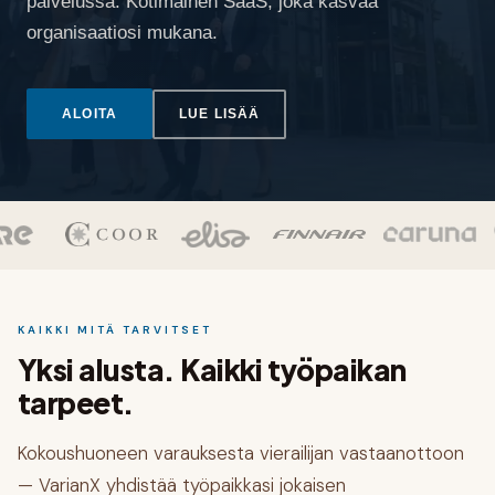
palvelussa. Kotimainen SaaS, joka kasvaa
organisaatiosi mukana.
ALOITA
LUE LISÄÄ
KAIKKI MITÄ TARVITSET
Yksi alusta. Kaikki työpaikan
tarpeet.
Kokoushuoneen varauksesta vierailijan vastaanottoon
— VarianX yhdistää työpaikkasi jokaisen