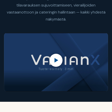
tilavarauksen sujuvoittamiseen, vierailijoiden
vastaanottoon ja cateringin hallintaan — kaikki yhdestä
näkymästä.
Tuote-esittely · 3 min