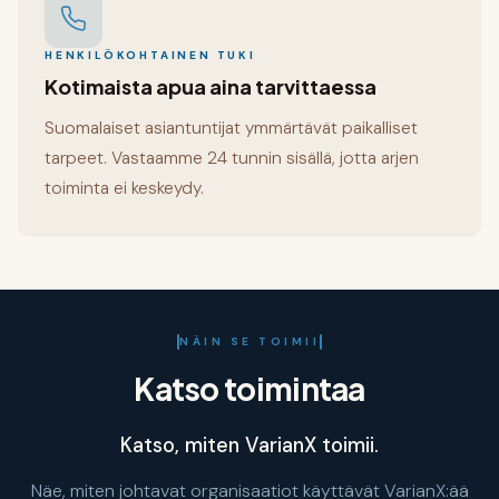
HENKILÖKOHTAINEN TUKI
Kotimaista apua aina tarvittaessa
Suomalaiset asiantuntijat ymmärtävät paikalliset
tarpeet. Vastaamme 24 tunnin sisällä, jotta arjen
toiminta ei keskeydy.
NÄIN SE TOIMII
Katso toimintaa
Katso, miten VarianX toimii.
Näe, miten johtavat organisaatiot käyttävät VarianX:ää