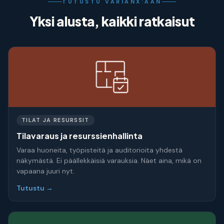
TUTUSTU VARIANX:ÄÄN
Yksi alusta, kaikki ratkaisut
TILAT JA RESURSSIT
Tilavaraus ja resurssienhallinta
Varaa huoneita, työpisteitä ja auditorioita yhdestä
näkymästä. Ei päällekkäisiä varauksia. Näet aina, mikä on
vapaana juuri nyt.
Tutustu →