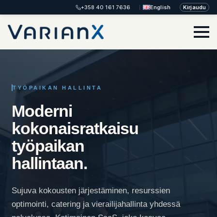
+358 40 161 7636
English
Kirjaudu
TYÖPAIKAN HALLINTA
Moderni
kokonaisratkaisu
työpaikan
hallintaan.
Sujuva kokousten järjestäminen, resurssien
optimointi, catering ja vierailijahallinta yhdessä