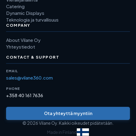
Catering
Dynamic Displays
Teknologia ja turvallisuus
COMPANY
About Vilane Oy
Yhteystiedot
CONTACT & SUPPORT
EMAIL
sales@vilane360.com
PHONE
+358 40 161 7636
Ota yhteyttä myyntiin
© 2026 Vilane Oy. Kaikki oikeudet pidätetään.
Made in Finland