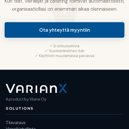
V
Kun tilat, vierailijat ja catering toimivat automaattisesti,
organisaatiollasi on enemmän aikaa olennaiseen.
Ota yhteyttä myyntiin
✓ Ei sitoutumista
✓ Suomenkielinen tuki
✓ Käyttöön muutamassa päivässä
A product by Vilane Oy
SOLUTIONS
Tilavaraus
Vierailijahallinta