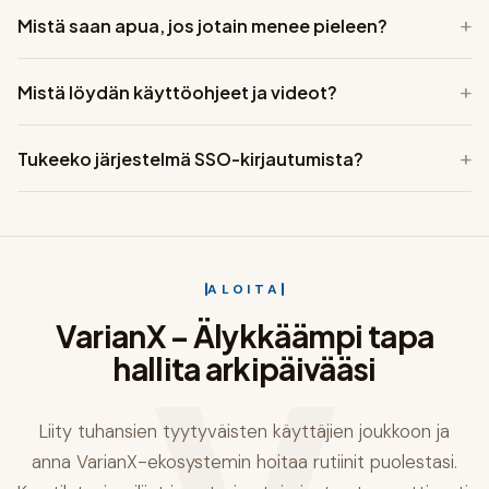
+
Mistä saan apua, jos jotain menee pieleen?
laskutusprosessin.
Suomenkielinen asiantuntijatiimimme on tavoitettavissa
+
Mistä löydän käyttöohjeet ja videot?
arkipäivisin 24 tunnin vastausajalla. Lähetä viesti
osoitteeseen: support@vilane360.com
Järjestelmän etusivulla on opetusvideot-osio, ja ohjeet
+
Tukeeko järjestelmä SSO-kirjautumista?
löytyvät suoraan käyttöliittymän kysymysmerkki-ikoneiden
takaa.
Kyllä. Henkilöstö kirjautuu organisaation Microsoft-tunnuksilla.
SSO-määritykset tehdään yhdessä IT-osaston kanssa, jolloin
käyttö on helppoa ja turvallista.
ALOITA
VarianX – Älykkäämpi tapa
hallita arkipäivääsi
Liity tuhansien tyytyväisten käyttäjien joukkoon ja
anna VarianX-ekosystemin hoitaa rutiinit puolestasi.