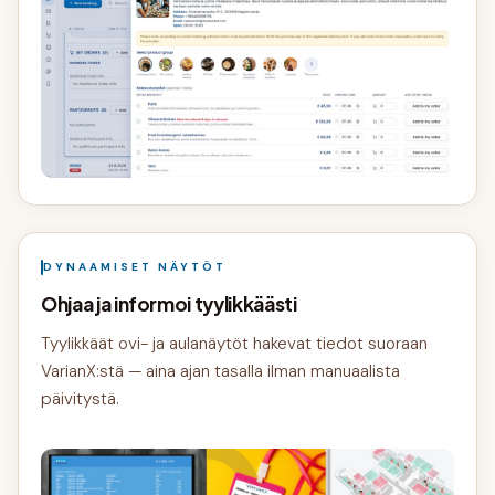
DYNAAMISET NÄYTÖT
Ohjaa ja informoi tyylikkäästi
Tyylikkäät ovi- ja aulanäytöt hakevat tiedot suoraan
VarianX:stä — aina ajan tasalla ilman manuaalista
päivitystä.