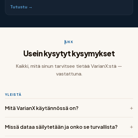
Tutustu →
UKK
Usein kysytyt kysymykset
Kaikki, mitä sinun tarvitsee tietää VarianX:stä —
vastattuna.
YLEISTÄ
+
Mitä VarianX käytännössä on?
VarianX on kotimainen suomalainen SaaS-ratkaisu
+
Missä dataa säilytetään ja onko se turvallista?
työpaikkojen, resurssien ja vierailijoiden hallintaan. Se
yhdistää arjen palaset — varaukset, vieraat ja cateringin —